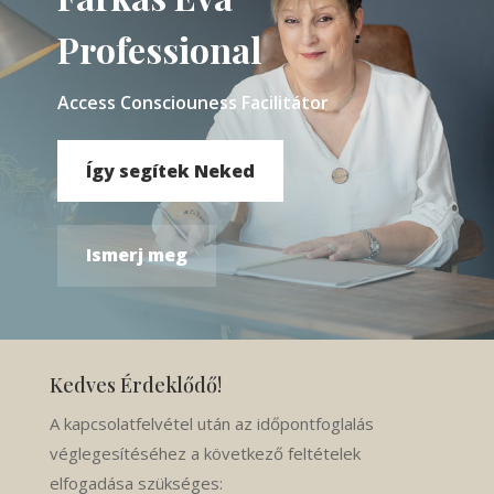
Professional
Access Consciouness Facilitátor
Így segítek Neked
Ismerj meg
Kedves Érdeklődő!
A kapcsolatfelvétel után az időpontfoglalás
véglegesítéséhez a következő feltételek
elfogadása szükséges: