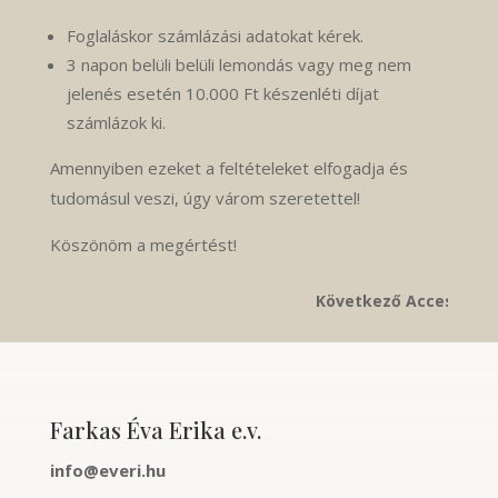
Foglaláskor számlázási adatokat kérek.
3 napon belüli belüli lemondás vagy meg nem
jelenés esetén 10.000 Ft készenléti díjat
számlázok ki.
Amennyiben ezeket a feltételeket elfogadja és
tudomásul veszi, úgy várom szeretettel!
Köszönöm a megértést!
Következő Access Bars kur
Farkas Éva Erika e.v.
info@everi.hu