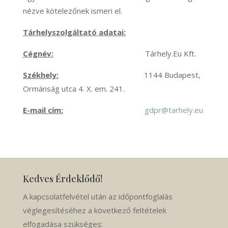
nézve kötelezőnek ismeri el.
Tárhelyszolgáltató adatai:
Cégnév:
Tárhely.Eu Kft.
Székhely:
1144 Budapest,
Ormánság utca 4. X. em. 241.
E-mail cím:
gdpr@tarhely.eu
Kedves Érdeklődő!
A kapcsolatfelvétel után az időpontfoglalás
véglegesítéséhez a következő feltételek
elfogadása szükséges: