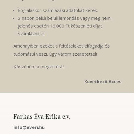
Foglaláskor számlázási adatokat kérek.
3 napon belüli belüli lemondás vagy meg nem
jelenés esetén 10.000 Ft készenléti díjat
számlázok ki.
Amennyiben ezeket a feltételeket elfogadja és
tudomásul veszi, úgy várom szeretettel!
Köszönöm a megértést!
Következő Access Bars kur
Farkas Éva Erika e.v.
info@everi.hu