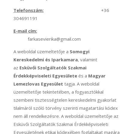
Telefonszám:
+36
304691191
E-mail cím:
farkasevierika@gmail.com
A weboldal üzemeltetője a
Somogyi
Kereskedelmi és Iparkamara
, valamint
az
Esküvői Szolgáltatók Szakmai
Érdekképviseleti Egyesülete
és a
Magyar
Lemezlovas Egyesület
tagja. A weboldal
üzemeltetője tekintetében, a fogyasztókkal
szembeni tisztességtelen kereskedelmi gyakorlat
tilalmáról szóló törvény szerinti magatartási kódex
nem áll rendelkezésre. A weboldal üzemeltetője az
Esküvői Szolgáltatók Szakmai Érdekképviseleti
Egyesületének etikai kódexében foglaltakat magára