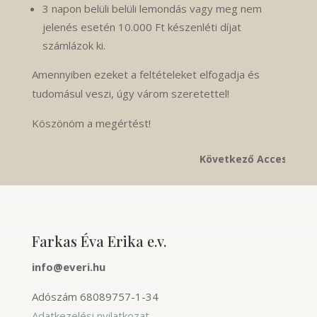
3 napon belüli belüli lemondás vagy meg nem
jelenés esetén 10.000 Ft készenléti díjat
számlázok ki.
Amennyiben ezeket a feltételeket elfogadja és
tudomásul veszi, úgy várom szeretettel!
Köszönöm a megértést!
Következő Access Bars kur
Farkas Éva Erika e.v.
info@everi.hu
Adószám
68089757-1-34
Adatkezelési nyilatkozat