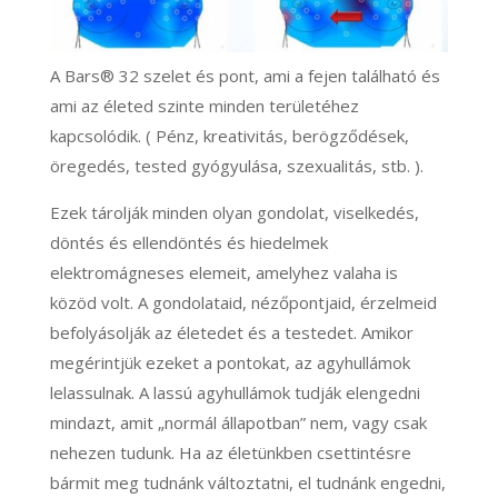
A Bars® 32 szelet és pont, ami a fejen található és
ami az életed szinte minden területéhez
kapcsolódik. ( Pénz, kreativitás, berögződések,
öregedés, tested gyógyulása, szexualitás, stb. ).
Ezek tárolják minden olyan gondolat, viselkedés,
döntés és ellendöntés és hiedelmek
elektromágneses elemeit, amelyhez valaha is
közöd volt. A gondolataid, nézőpontjaid, érzelmeid
befolyásolják az életedet és a testedet. Amikor
megérintjük ezeket a pontokat, az agyhullámok
lelassulnak. A lassú agyhullámok tudják elengedni
mindazt, amit „normál állapotban” nem, vagy csak
nehezen tudunk. Ha az életünkben csettintésre
bármit meg tudnánk változtatni, el tudnánk engedni,