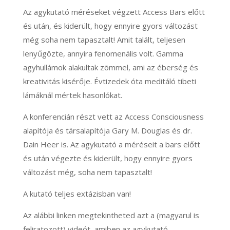
Az agykutató méréseket végzett Access Bars előtt
és után, és kiderült, hogy ennyire gyors változást
még soha nem tapasztalt! Amit talált, teljesen
lenyűgözte, annyira fenomenális volt. Gamma
agyhullámok alakultak zömmel, ami az éberség és
kreativitás kisérője. Évtizedek óta meditáló tibeti
lámáknál mértek hasonlókat.
A konferencián részt vett az Access Consciousness
alapítója és társalapítója Gary M. Douglas és dr.
Dain Heer is. Az agykutató a méréseit a bars előtt
és után végezte és kiderült, hogy ennyire gyors
változást még, soha nem tapasztalt!
A kutató teljes extázisban van!
Az alábbi linken megtekintheted azt a (magyarul is
feliratozott) videót, amiben az agykutató