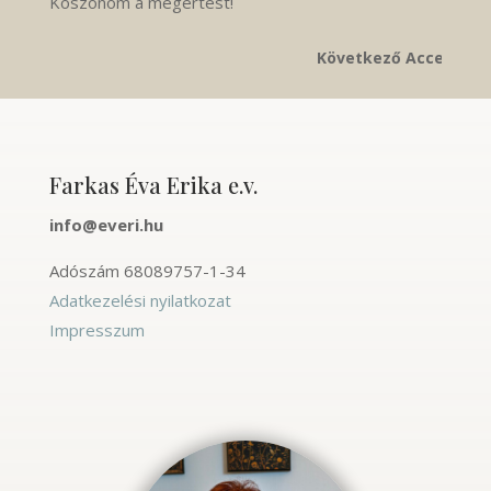
Köszönöm a megértést!
Következő Access Bars kur
Farkas Éva Erika e.v.
info@everi.hu
Adószám
68089757-1-34
Adatkezelési nyilatkozat
Impresszum