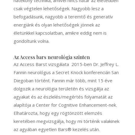
hatékony technika, amivel nincs határ az életedben
csak végtelen lehetőségek. Nagyobb lesz a
befogadásunk, nagyobb a teremtő és generatív
energiánk és olyan lehetőségek jönnek az
életünkkel kapcsolatban, amikre eddig nem is
gondoltunk volna.
Az Access bars neurológia szinten
Az Access Barst vizsgálata 2015-ben Dr. Jeffrey L.
Fannin neurológus a Secret Knock konferencián San
Diegoban történt. Fannin már több, mint 15 éve
dolgozik a neurológia területén és vizsgálja az
agyakat és az észlelés/megértés folyamatát az
alapítója a Center for Cognitive Enhancement-nek.
Elhatározta, hogy egy rögtönzött elemzés
keretében megvizsgálja, hogy mi történik valakinek
az agyában egyetlen Bars® kezelés után.